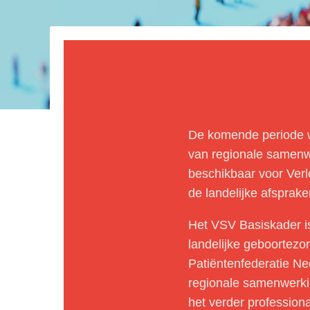
De komende periode wo
van regionale samenwe
beschikbaar voor Ver
de landelijke afsprak
Het VSV Basiskader i
landelijke geboortez
Patiëntenfederatie Ne
regionale samenwerki
het verder profession