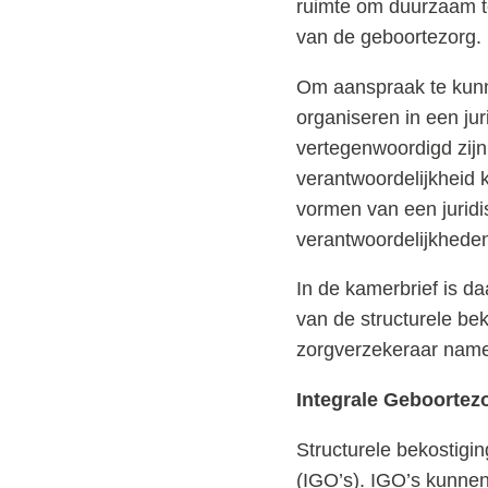
ruimte om duurzaam te
van de geboortezorg.
Om aanspraak te kunn
organiseren in een jur
vertegenwoordigd zijn
verantwoordelijkheid 
vormen van een juridi
verantwoordelijkhede
In de kamerbrief is d
van de structurele b
zorgverzekeraar namen
Integrale Geboortezo
Structurele bekostigi
(IGO’s). IGO’s kunne