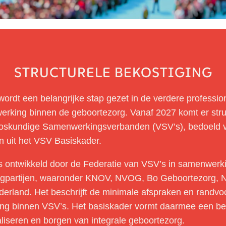
STRUCTURELE BEKOSTIGING
rdt een belangrijke stap gezet in de verdere profession
rking binnen de geboortezorg. Vanaf 2027 komt er stru
loskundige Samenwerkingsverbanden (VSV’s), bedoeld v
en uit het VSV Basiskader.
s ontwikkeld door de Federatie van VSV’s in samenwerk
orgpartijen, waaronder KNOV, NVOG, Bo Geboortezorg,
derland. Het beschrijft de minimale afspraken en rand
ng binnen VSV’s. Het basiskader vormt daarmee een bel
aliseren en borgen van integrale geboortezorg.