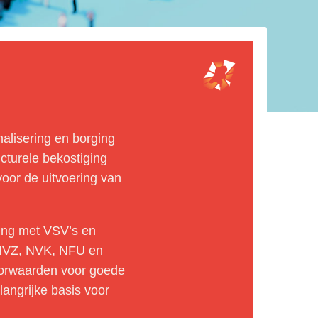
alisering en borging
cturele bekostiging
oor de uitvoering van
ing met VSV’s en
 NVZ, NVK, NFU en
voorwaarden voor goede
angrijke basis voor