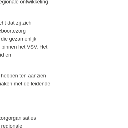
egionale ontwikkeling
t dat zij zich
geboortezorg
 die gezamenlijk
n binnen het VSV. Het
id en
t hebben ten aanzien
maken met de leidende
zorgorganisaties
 regionale