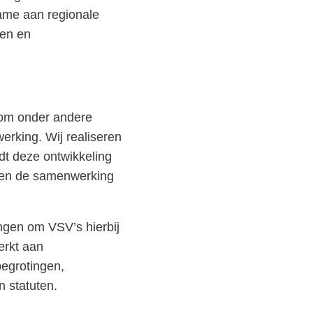
ame aan regionale
ken en
om onder andere
erking. Wij realiseren
edt deze ontwikkeling
n en de samenwerking
ngen om VSV’s hierbij
erkt aan
begrotingen,
n statuten.