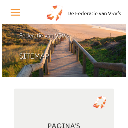
Ga
naar
De Federatie van VSV's
de
inhoud
Federatie van VSV's
SITEMAP
PAGINA'S