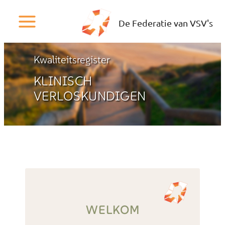
Ga
naar
De Federatie van VSV's
de
inhoud
Kwaliteitsregister
KLINISCH
VERLOSKUNDIGEN
WELKOM