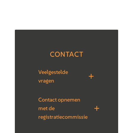
CONTACT
Veelgestelde
vragen
Contact opnemen
met de
registratiecommissie